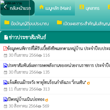
arrow_back_ios
home
account_box
accou
กลับหน้าแรก
เมนูหลัก (Main)
บุคลากร
folder
folder
ข้อบัญญัติงบประมาณ
เปิดเผยสาระสำคัญในสัญญ
ข่าวประชาสัมพันธ์
insert_drive_file
ข้อมูลคนพิการที่ได้รับเบี้ยยังชีพแยกตามหมู่บ้าน ประจำปีงบป
30 กันยายน 2564
116
event
visibility
ประชาสัมพันธ์ผลการลดพลังงานของหน่วยงานราชการ ประจำป
30 กันยายน 2564
135
event
visibility
แจ้งเตือนเฝ้าระวัง พายุโซนร้อนกำลังแรง "โกนเซิน"
whatshot
11 กันยายน 2564
313
event
visibility
เปิดหมู่บ้านเนินบ่อทอง
whatshot
30 สิงหาคม 2564
569
event
visibility