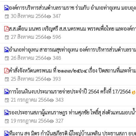
องค์การบริหารส่วนตำบลรามราช ร่วมกับ อำเภอท่าอุเทน มอบถุง
30 สิงหาคม 2564
347
event
visibility
ส.ส.เดือน มนพร เจริญศรี ส.ส.นครพนม พรรคเพื่อไทย และองค์
27 สิงหาคม 2564
596
event
visibility
อำเภอท่าอุเทน สาธารณสุขท่าอุเทน องค์การบริหารส่วนตำบลรามราช
26 สิงหาคม 2564
348
event
visibility
คำสั่งจังหวัดนครพนม ที่ ๒๑๓๓/๒๕๖๔ เรื่อง ปิดสถานที่และห้าม
25 สิงหาคม 2564
393
event
visibility
การโอนเงินงบประมาณรายจ่ายประจำปี 2564 ครั้งที่ 17/2564
whatshot
21 กรกฎาคม 2564
343
event
visibility
รองประธานสภาผู้แทนราษฎร ท่านศุภชัย โพธิ์สุ ส่งตัวแทนมอบน้ำ
19 กรกฎาคม 2564
327
event
visibility
ทีมงาน สจ มิตร กำนันสุเกียรติ ผู้ใหญ่บ้านเพลิน ประธานสภา อบต.