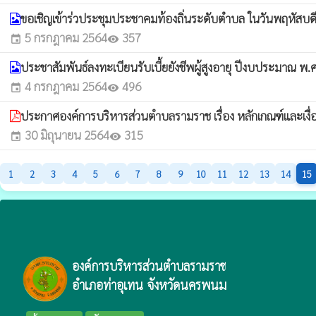
ขอเชิญเข้าร่วประชุมประชาคมท้องถิ่นระดับตำบล ในวันพฤหัสบ
5 กรกฎาคม 2564
357
event
visibility
ประชาสัมพันธ์ลงทะเบียนรับเบี้ยยังชีพผู้สูงอายุ ปีงบประมาณ พ
4 กรกฎาคม 2564
496
event
visibility
ประกาศองค์การบริหารส่วนตำบลรามราช เรื่อง หลักเกณฑ์และเงื
30 มิถุนายน 2564
315
event
visibility
1
2
3
4
5
6
7
8
9
10
11
12
13
14
15
องค์การบริหารส่วนตำบลรามราช
อำเภอท่าอุเทน จังหวัดนครพนม