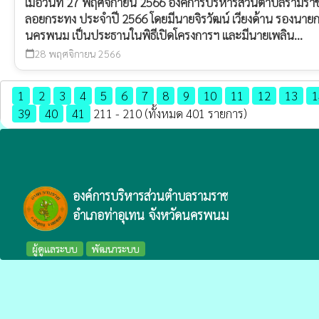
เมื่อวันที่ 27 พฤศจิกายน 2566 องค์การบริหารส่วนตำบลรามรา
ลอยกระทง ประจำปี 2566 โดยมีนายจิรวัฒน์ เวียงด้าน รองนายก
นครพนม เป็นประธานในพิธีเปิดโครงการฯ และมีนายเพลิน...
28 พฤศจิกายน 2566
calendar_today
1
2
3
4
5
6
7
8
9
10
11
12
13
1
39
40
41
211 - 210 (ทั้งหมด 401 รายการ)
องค์การบริหารส่วนตำบลรามราช
อำเภอท่าอุเทน จังหวัดนครพนม
ผู้ดูแลระบบ
พัฒนาระบบ