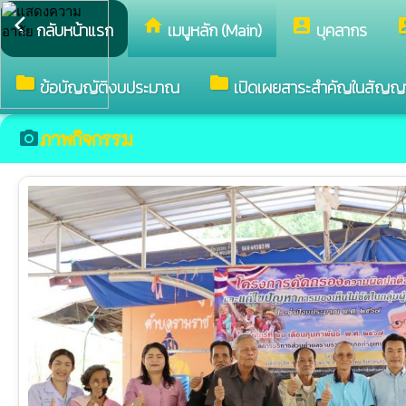
arrow_back_ios
home
account_box
accou
กลับหน้าแรก
เมนูหลัก (Main)
บุคลากร
folder
folder
ข้อบัญญัติงบประมาณ
เปิดเผยสาระสำคัญในสัญญ
ภาพกิจกรรม
camera_alt