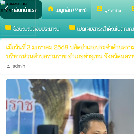
arrow_back_ios
home
account_box
accou
กลับหน้าแรก
เมนูหลัก (Main)
บุคลากร
folder
folder
ข้อบัญญัติงบประมาณ
เปิดเผยสาระสำคัญในสัญญ
เมื่อวันที่ 3 มกราคม 2568 ปลัดอำเภอประจำตำบลรา
บริหารส่วนตำบลรามราช อำเภอท่าอุเทน จังหวัดนค
admin
person