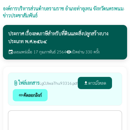
องค์การบริหารส่วนตำบลรามราช
อำเภอท่าอุเทน จังหวัดนครพนม
›
ข่าวประชาสัมพันธ์
ประกาศ เรื่องลดภาษีสำหรับที่ดินและสิ่งปลูกสร้างบาง
ประเภท พ.ศ.๒๕๖๔
เผยแพร่เมื่อ 17 กุมภาพันธ์ 2564
เปิดอ่าน 330 ครั้ง
event
visibility
ไฟล์เอกสาร
attach_file
ดาวน์โหลด
LgOJIwaThu93316.pdf
file_download
คัดลอกลิงก์
link