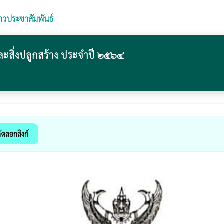
่าวประชาสัมพันธ์
ละสิ่งปลูกสร้าง ประจำปี ๒๕๖๔
ัดลอกลิงก์