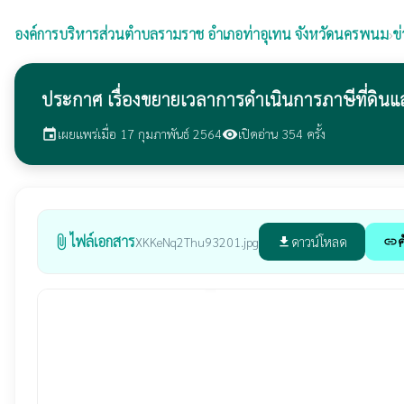
องค์การบริหารส่วนตำบลรามราช
อำเภอท่าอุเทน จังหวัดนครพนม
›
ข
ประกาศ เรื่องขยายเวลาการดำเนินการภาษีที่ดินแ
เผยแพร่เมื่อ 17 กุมภาพันธ์ 2564
เปิดอ่าน 354 ครั้ง
event
visibility
ไฟล์เอกสาร
attach_file
ดาวน์โหลด
ค
XKKeNq2Thu93201.jpg
file_download
link