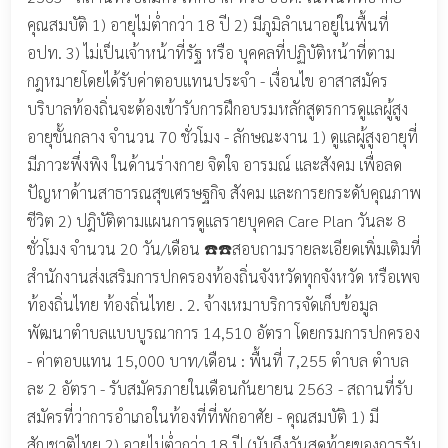
คุณสมบัติ 1) อายุไม่ต่ำกว่า 18 ปี 2) มีภูมิลำเนาอยู่ในพื้นที่
อปท. 3) ไม่เป็นเจ้าหน้าที่รัฐ หรือ บุคคลที่ปฏิบัติหน้าที่ตาม
กฎหมายโดยได้รับค่าตอบแทนประจำ - เงื่อนไข อาสาสมัคร
บริบาลท้องถิ่นจะต้องเข้ารับการฝึกอบรมหลักสูตรการดูแลผู้สูง
อายุขั้นกลาง จำนวน 70 ชั่วโมง - ลักษณะงาน 1) ดูแลผู้สูงอายุที่
มีภาวะพึ่งพิง ในด้านร่างกาย จิตใจ อารมณ์ และสังคม เพื่อลด
ปัญหาด้านสาธารณสุขเศรษฐกิจ สังคม และการยกระดับคุณภาพ
ชีวิต 2) ปฎิบัติตามแผนการดูแลรายบุคคล Care Plan วันละ 8
ชั่วโมง จำนวน 20 วัน/เดือน ☎️☎️สอบถามรายละเอียดเพิ่มเติมที่
สำนักงานส่งเสริมการปกครองท้องถิ่นจังหวัดทุกจังหวัด หรือเพจ
ท้องถิ่นไทย ท้องถิ่นไทย . 2. จ้างเหมาบริการจัดเก็บข้อมูล
พัฒนาตำบลแบบบูรณาการ 14,510 อัตรา โดยกรมการปกครอง
- ค่าตอบแทน 15,000 บาท/เดือน : พื้นที่ 7,255 ตำบล ตำบล
ละ 2 อัตรา - รับสมัครภายในเดือนกันยายน 2563 - สถานที่รับ
สมัครที่ว่าการอำเภอในท้องที่ที่พักอาศัย - คุณสมบัติ 1) มี
สัญชาติไทย 2) อายุไม่ต่ำกว่า 18 ปี (นับถึงวันสุดท้ายของการรับ