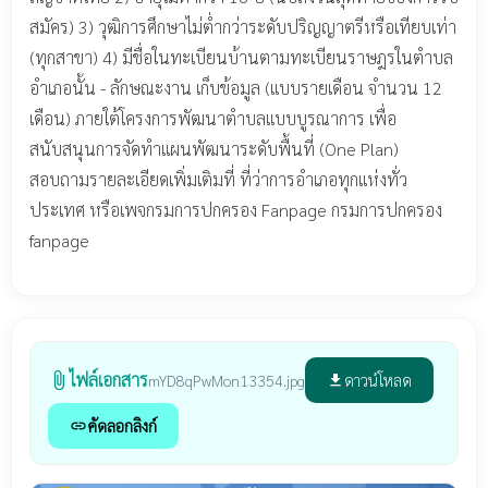
สมัคร) 3) วุฒิการศึกษาไม่ต่ำกว่าระดับปริญญาตรีหรือเทียบเท่า
(ทุกสาขา) 4) มีชื่อในทะเบียนบ้านตามทะเบียนราษฎรในตำบล
อำเภอนั้น - ลักษณะงาน เก็บข้อมูล (แบบรายเดือน จำนวน 12
เดือน) ภายใต้โครงการพัฒนาตำบลแบบบูรณาการ เพื่อ
สนับสนุนการจัดทำแผนพัฒนาระดับพื้นที่ (One Plan)
สอบถามรายละเอียดเพิ่มเติมที่ ที่ว่าการอำเภอทุกแห่งทั่ว
ประเทศ หรือเพจกรมการปกครอง Fanpage กรมการปกครอง
fanpage
ไฟล์เอกสาร
attach_file
ดาวน์โหลด
mYD8qPwMon13354.jpg
file_download
คัดลอกลิงก์
link