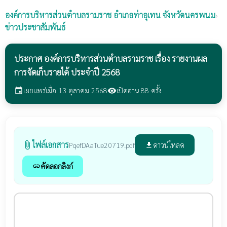
องค์การบริหารส่วนตำบลรามราช
อำเภอท่าอุเทน จังหวัดนครพนม
›
ข่าวประชาสัมพันธ์
ประกาศ องค์การบริหารส่วนตำบลรามราช เรื่อง รายงานผล
การจัดเก็บรายได้ ประจำปี 2568
เผยแพร่เมื่อ 13 ตุลาคม 2568
เปิดอ่าน 88 ครั้ง
event
visibility
ไฟล์เอกสาร
attach_file
ดาวน์โหลด
PqefDAaTue20719.pdf
file_download
คัดลอกลิงก์
link