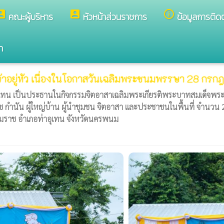
nt_box
account_box
info_outline
คณะผู้บริหาร
หัวหน้าส่วนราชการ
ข้อมูลการติด
า
้าอยู่หัว เนื่องในโอกาสวันเฉลิมพระชนมพรรษา 28 กร
อุเทน เป็นประธานในกิจกรรมจิตอาสาเฉลิมพระเกียรติพระบาทสมเด็จพระ
ช กำนัน ผู้ใหญ่บ้าน ผู้นำชุมชน จิตอาสา และประชาชนในพื้นที่ จำน
รามราช อำเภอท่าอุเทน จังหวัดนครพนม