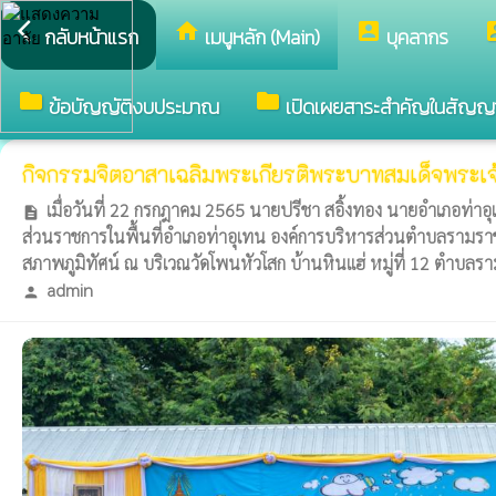
arrow_back_ios
home
account_box
accou
กลับหน้าแรก
เมนูหลัก (Main)
บุคลากร
folder
folder
ข้อบัญญัติงบประมาณ
เปิดเผยสาระสำคัญในสัญญ
กิจกรรมจิตอาสาเฉลิมพระเกียรติพระบาทสมเด็จพระเจ
เมื่อวันที่ 22 กรกฎาคม 2565 นายปรีชา สอิ้งทอง นายอำเภอท่า
description
ส่วนราชการในพื้นที่อำเภอท่าอุเทน องค์การบริหารส่วนตำบลรามรา
สภาพภูมิทัศน์ ณ บริเวณวัดโพนหัวโสก บ้านหินแฮ่ หมู่ที่ 12 ตำบล
admin
person