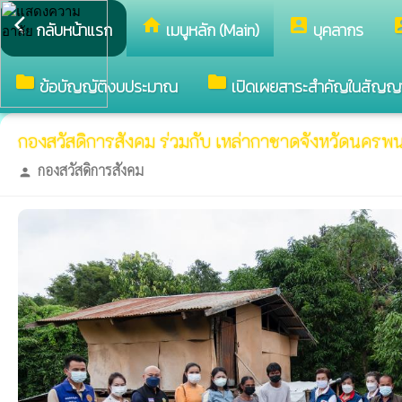
arrow_back_ios
home
account_box
accou
กลับหน้าแรก
เมนูหลัก (Main)
บุคลากร
folder
folder
ข้อบัญญัติงบประมาณ
เปิดเผยสาระสำคัญในสัญญ
กองสวัสดิการสังคม ร่วมกับ เหล่ากาชาดจังหวัดนครพนม มอบ
กองสวัสดิการสังคม
person