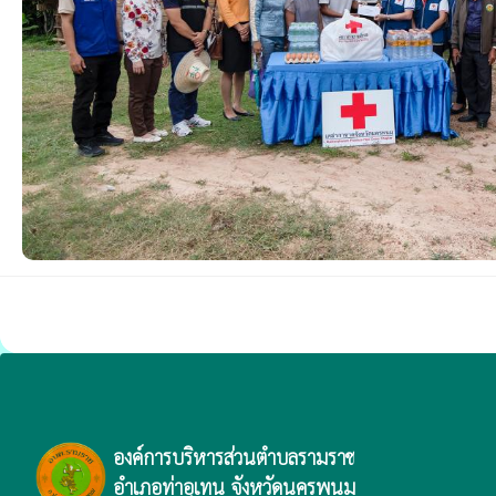
องค์การบริหารส่วนตำบลรามราช
อำเภอท่าอุเทน จังหวัดนครพนม